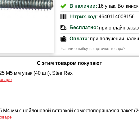
В наличии:
16 упак. Воткинск
Штрих-код:
4640114008156
Бесплатно:
при онлайн заказе
Оплата:
при получении нали
Нашли ошибку в карточке товара?
С этим товаром покупают
5 М5 мм упак (40 шт), SteelRex
товаре
5 М4 мм с нейлоновой вставкой самостопорящаяся пакет (20
товаре