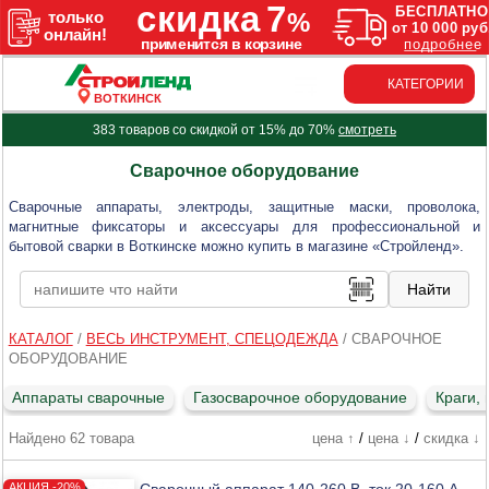
КАТЕГОРИИ
ВОТКИНСК
383 товаров со скидкой от 15% до 70%
смотреть
Сварочное оборудование
Сварочные аппараты, электроды, защитные маски, проволока,
магнитные фиксаторы и аксессуары для профессиональной и
бытовой сварки в Воткинске можно купить в магазине «Стройленд».
КАТАЛОГ
/
ВЕСЬ ИНСТРУМЕНТ, СПЕЦОДЕЖДА
/
СВАРОЧНОЕ
ОБОРУДОВАНИЕ
Аппараты сварочные
Газосварочное оборудование
Краги,
Найдено 62 товара
цена ↑
/
цена ↓
/
скидка ↓
Сварочный аппарат 140-260 В, ток 20-160 А,