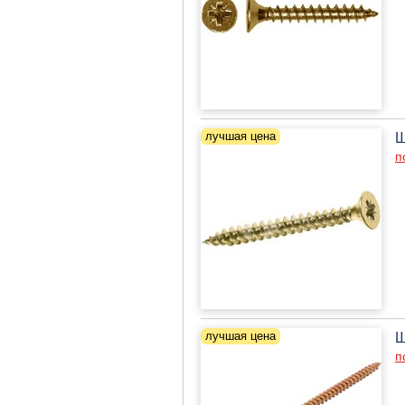
Ш
п
Ш
п