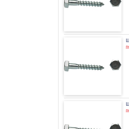
Ш
п
Ш
п