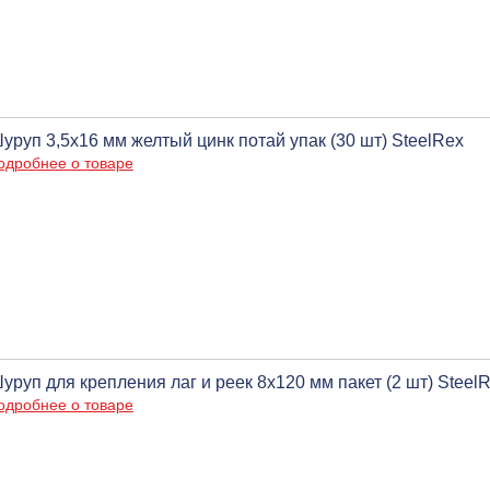
уруп 3,5х16 мм желтый цинк потай упак (30 шт) SteelRex
одробнее о товаре
уруп для крепления лаг и реек 8х120 мм пакет (2 шт) Steel
одробнее о товаре