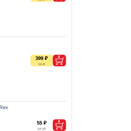
399 ₽
lRex
55 ₽