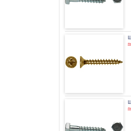
Ш
п
Ш
п