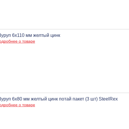
уруп 6х110 мм желтый цинк
одробнее о товаре
уруп 6х80 мм желтый цинк потай пакет (3 шт) SteelRex
одробнее о товаре