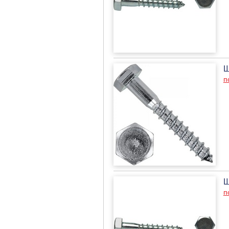
Ш
п
Ш
п