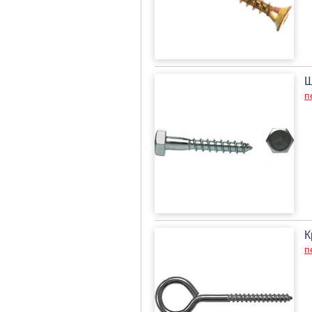
Ш
п
К
п