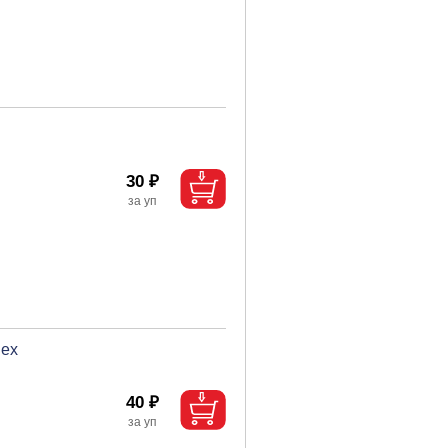
30 ₽
Rex
40 ₽