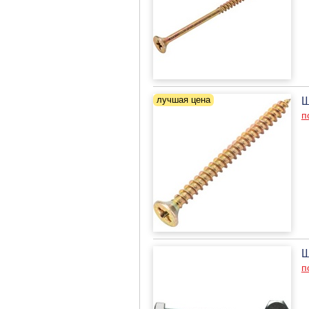
Ш
п
Ш
п