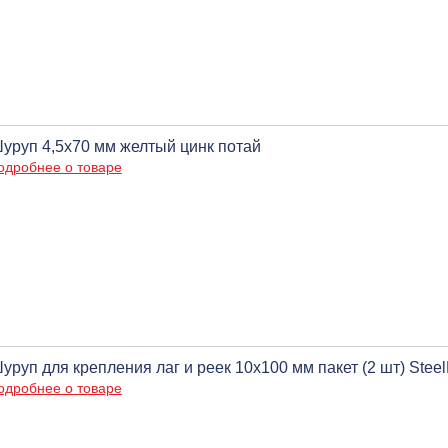
уруп 4,5х70 мм желтый цинк потай
одробнее о товаре
уруп для крепления лаг и реек 10х100 мм пакет (2 шт) Stee
одробнее о товаре