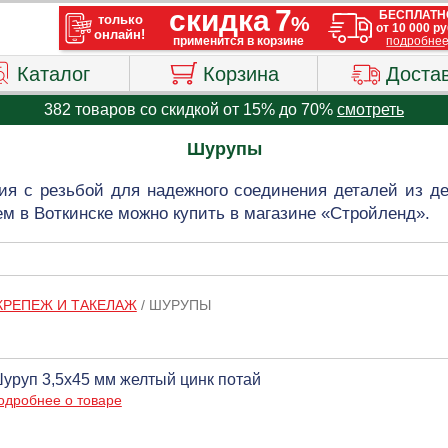
Каталог
Корзина
Доста
382 товаров со скидкой от 15% до 70%
смотреть
Шурупы
я с резьбой для надежного соединения деталей из де
м в Воткинске можно купить в магазине «Стройленд».
КРЕПЕЖ И ТАКЕЛАЖ
/
ШУРУПЫ
уруп 3,5х45 мм желтый цинк потай
одробнее о товаре