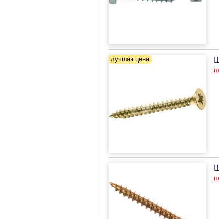
Ш
п
Ш
п