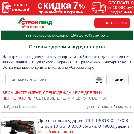
КАТЕГОРИИ
ВОТКИНСК
378 товаров со скидкой от 15% до 70%
смотреть
Сетевые дрели и шуруповерты
Электрические дрели, шуруповерты и гайковерты для сверления,
завинчивания и ударного бурения в различных материалах в
Воткинске можно купить в магазине «Стройленд».
ВЕСЬ ИНСТРУМЕНТ, СПЕЦОДЕЖДА
/
ВСЕ ДРЕЛИ И
ПЕРФОРАТОРЫ
/
СЕТЕВЫЕ ДРЕЛИ И ШУРУПОВЕРТЫ
Найдено 5 товаров
цена ↑
/
цена ↓
/
скидка ↓
Дрель сетевая ударная P.I.T. PSB13-C2 780 Вт,
патрон 13 мм, 0-3000 об/мин, 0-48000 уд/мин
подробнее о товаре