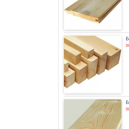
Б
п
Б
п