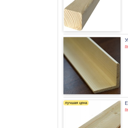
У
п
Е
п