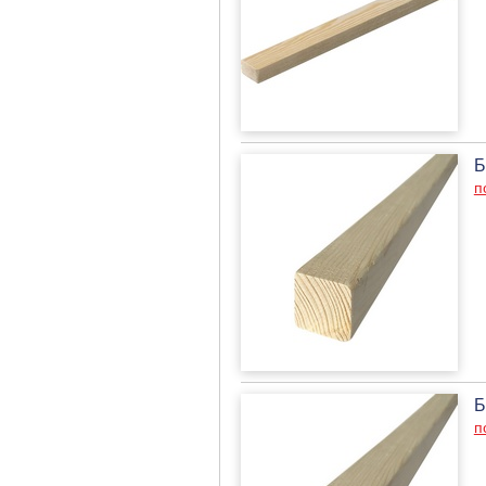
Б
п
Б
п