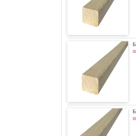
Б
п
Б
п