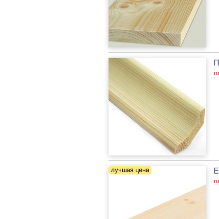
П
п
Е
п