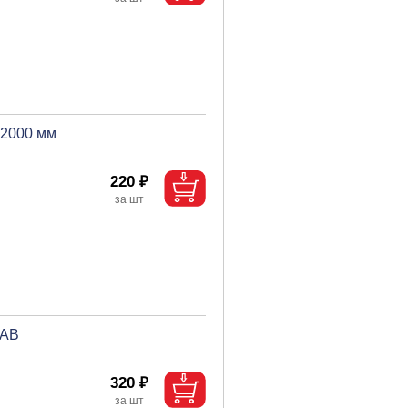
х2000 мм
220 ₽
 АВ
320 ₽