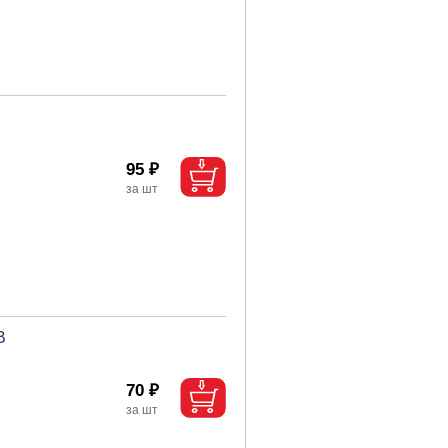
95 ₽
В
70 ₽