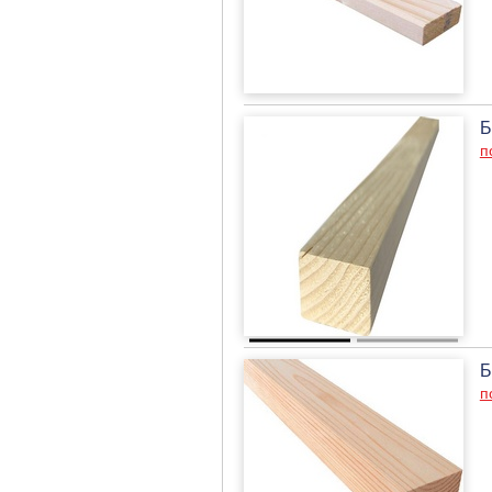
Б
п
Б
п