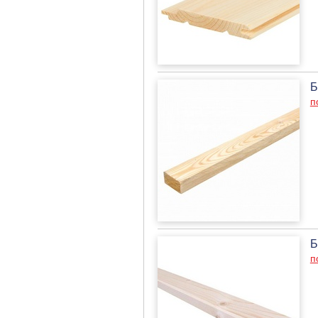
Б
п
Б
п