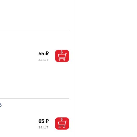
55 ₽
В
65 ₽