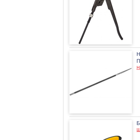
Н
П
Н
Б
Ш