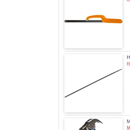
Н
Н
М
М