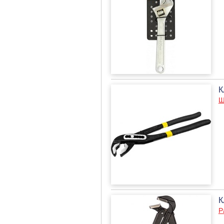
К
Ш
К
Р