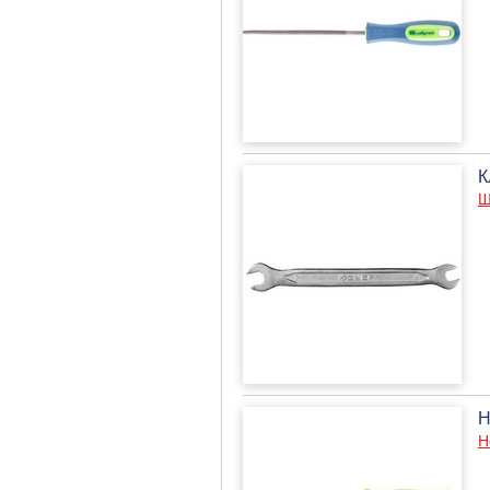
К
Ш
Н
Н