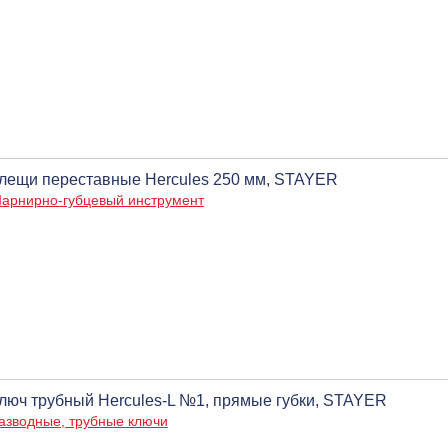
лещи переставные Hercules 250 мм, STAYER
арнирно-губцевый инструмент
люч трубный Hercules-L №1, прямые губки, STAYER
азводные, трубные ключи