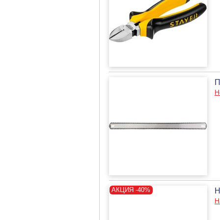
П
Н
Н
Н