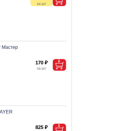
Р Мастер
170 ₽
TAYER
825 ₽