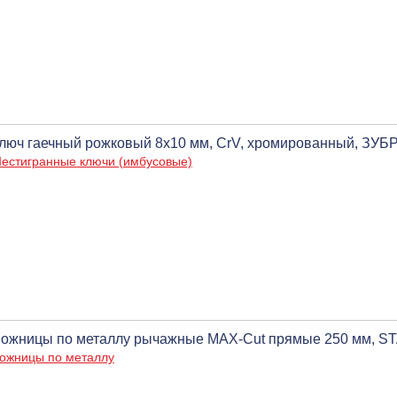
люч гаечный рожковый 8x10 мм, CrV, хромированный, ЗУБ
естигранные ключи (имбусовые)
ожницы по металлу рычажные MAX-Cut прямые 250 мм, S
ожницы по металлу