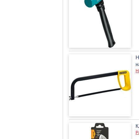
Н
н
Н
К
Р