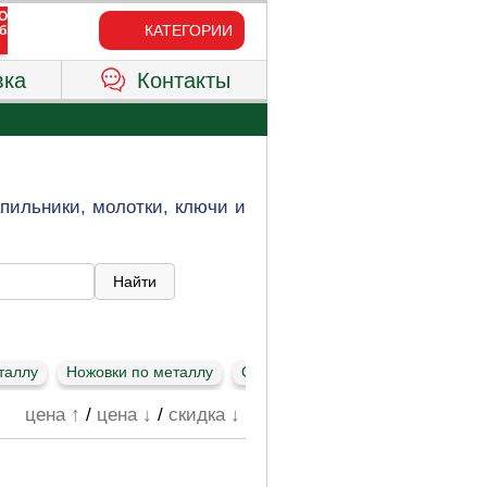
КАТЕГОРИИ
вка
Контакты
пильники, молотки, ключи и
таллу
Ножовки по металлу
Отвертки, наборы отверток
Пло
цена ↑
/
цена ↓
/
скидка ↓