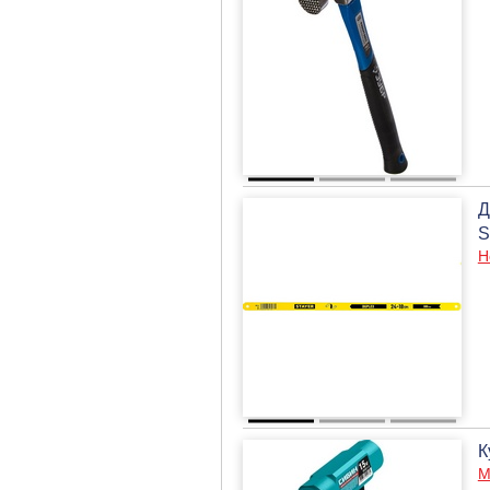
Д
S
Н
К
М