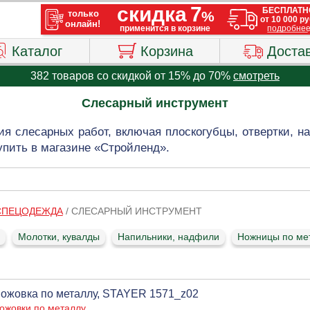
Каталог
Корзина
Доста
382 товаров со скидкой от 15% до 70%
смотреть
Слесарный инструмент
я слесарных работ, включая плоскогубцы, отвертки, на
упить в магазине «Стройленд».
 СПЕЦОДЕЖДА
/
СЛЕСАРНЫЙ ИНСТРУМЕНТ
Молотки, кувалды
Напильники, надфили
Ножницы по ме
ожовка по металлу, STAYER 1571_z02
ожовки по металлу