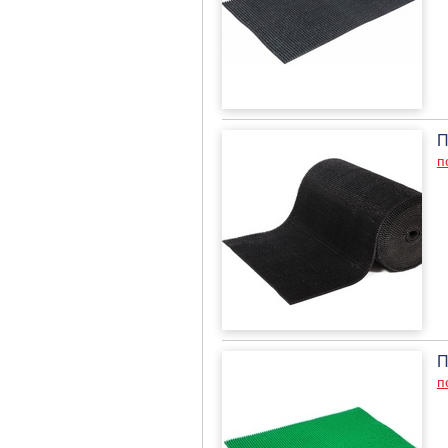
П
п
П
п