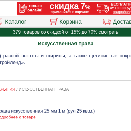
Каталог
Корзина
Доста
379 товаров со скидкой от 15% до 70%
смотреть
Искусственная трава
н) разной высоты и ширины, а также щетинистые покр
тройленд».
КРЫТИЯ
/
ИСКУССТВЕННАЯ ТРАВА
рава искусственная 25 мм 1 м (рул 25 кв.м.)
одробнее о товаре