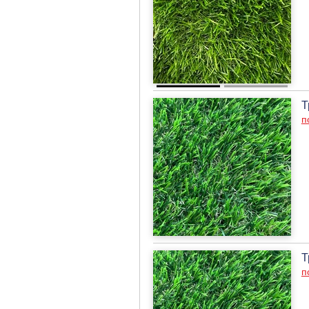
Т
п
Т
п