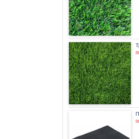
Т
п
П
п