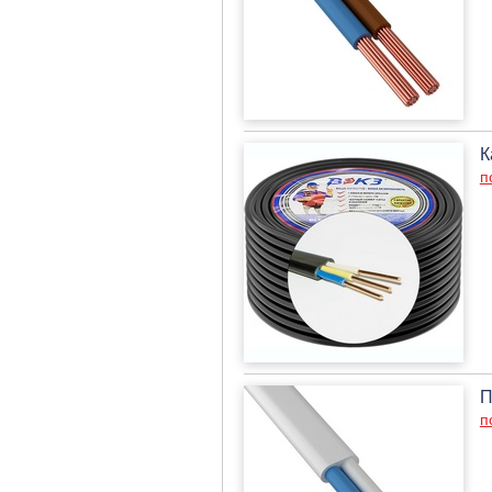
К
п
П
п