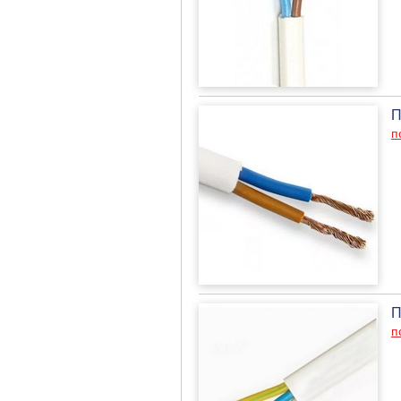
П
п
П
п