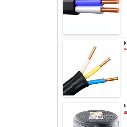
К
п
К
п