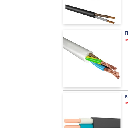
П
п
К
п