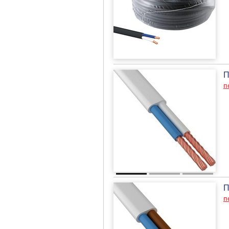
П
п
П
п