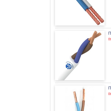
П
п
П
п