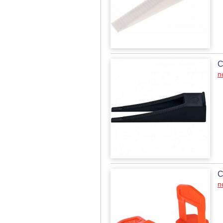
С
п
С
п