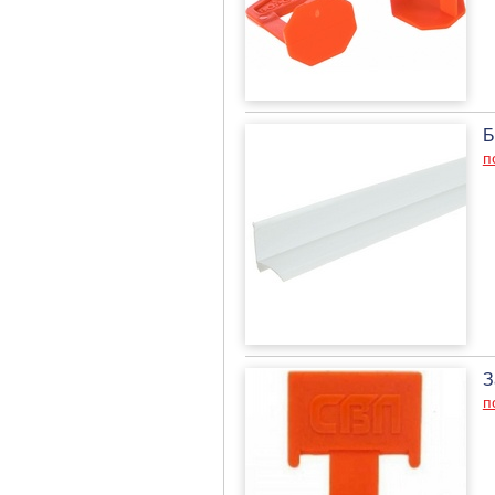
Б
п
З
п