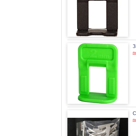
З
п
С
п