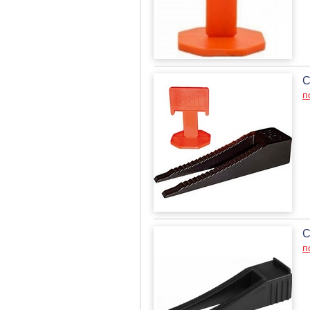
С
п
С
п