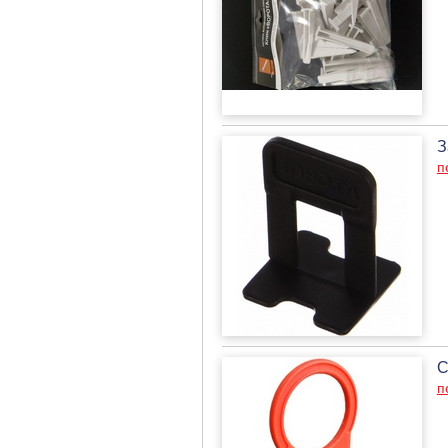
З
п
С
п