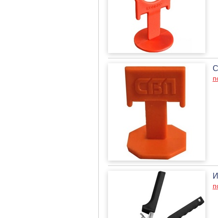
С
п
И
п