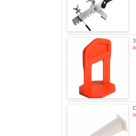
З
п
С
п