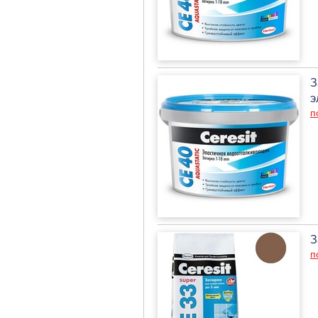
З
э
п
З
п