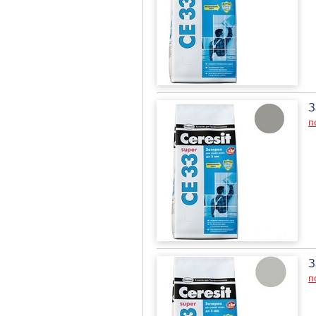
З
п
З
п