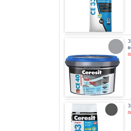
З
в
п
З
п