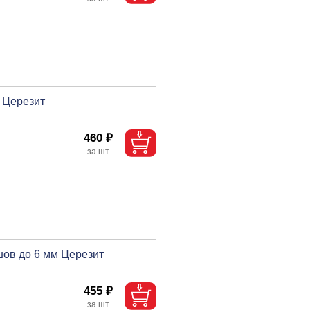
м Церезит
460 ₽
шов до 6 мм Церезит
455 ₽