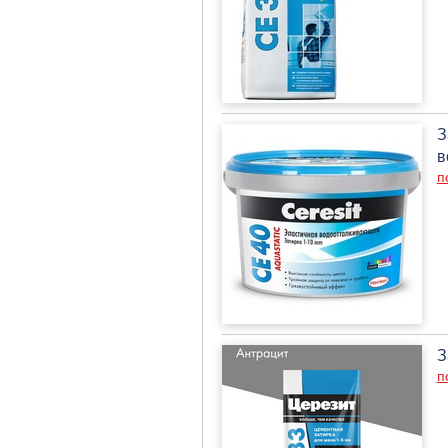
З
в
п
З
п