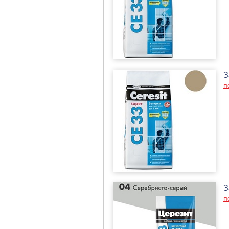
З
п
З
п