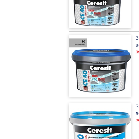
З
в
п
З
в
п