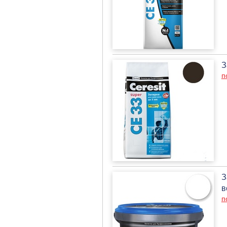
З
п
З
в
п