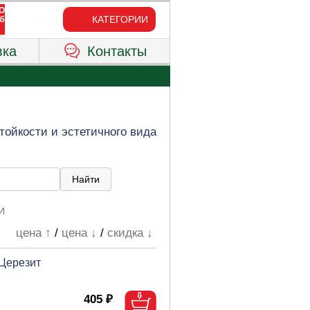
КАТЕГОРИИ
вка
Контакты
тойкости и эстетичного вида
И
цена ↑
/
цена ↓
/
скидка ↓
 Церезит
405 ₽