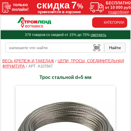
КАТЕГОРИИ
ВОТКИНСК
379 товаров со скидкой от 15% до 70%
смотреть
ВЕСЬ КРЕПЕЖ И ТАКЕЛАЖ
/
ЦЕПИ, ТРОСЫ, СОЕДИНИТЕЛЬНАЯ
ФУРНИТУРА
/
АРТ. A107847
Трос стальной d=5 мм