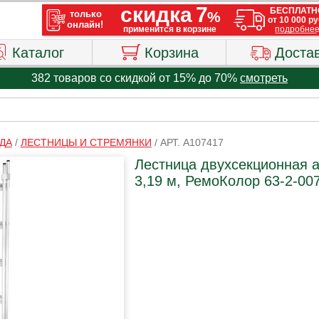
Каталог
Корзина
Доста
382 товаров со скидкой от 15% до 70%
смотреть
ДА
/
ЛЕСТНИЦЫ И СТРЕМЯНКИ
/
АРТ. A107417
Лестница двухсекционная 
3,19 м, РемоКолор 63-2-00