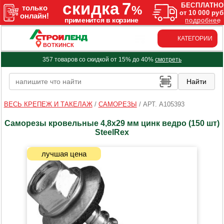
КАТЕГОРИИ
ВОТКИНСК
357 товаров со скидкой от 15% до 40%
смотреть
ВЕСЬ КРЕПЕЖ И ТАКЕЛАЖ
/
САМОРЕЗЫ
/
АРТ. A105393
Саморезы кровельные 4,8х29 мм цинк ведро (150 шт)
SteelRex