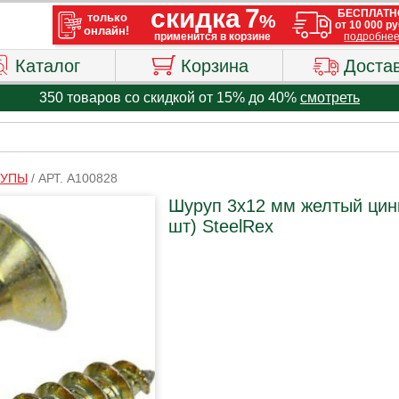
Каталог
Корзина
Доста
350 товаров со скидкой от 15% до 40%
смотреть
УПЫ
/
АРТ. A100828
Шуруп 3х12 мм желтый цинк
шт) SteelRex