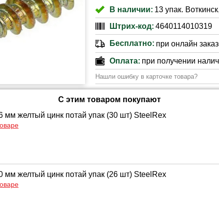
В наличии:
13 упак. Воткинск
Штрих-код:
4640114010319
Бесплатно:
при онлайн заказе
Оплата:
при получении нали
Нашли ошибку в карточке товара?
С этим товаром покупают
 мм желтый цинк потай упак (30 шт) SteelRex
товаре
 мм желтый цинк потай упак (26 шт) SteelRex
товаре