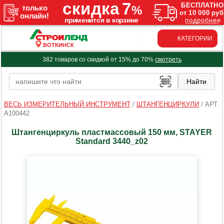
КАТЕГОРИИ
ВОТКИНСК
382 товаров со скидкой от 15% до 70%
смотреть
ВЕСЬ ИЗМЕРИТЕЛЬНЫЙ ИНСТРУМЕНТ
/
ШТАНГЕНЦИРКУЛИ
/
АРТ.
A100442
Штангенциркуль пластмассовый 150 мм, STAYER
Standard 3440_z02