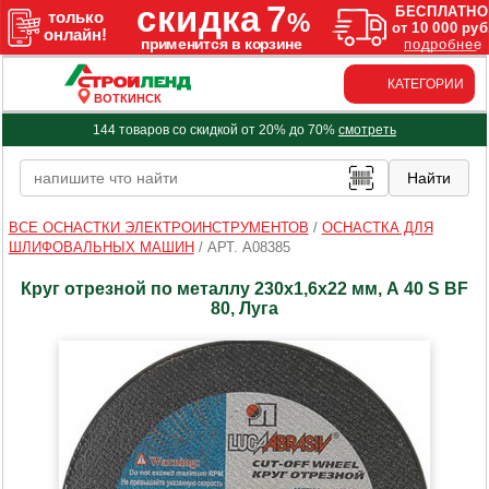
КАТЕГОРИИ
ВОТКИНСК
144 товаров со скидкой от 20% до 70%
смотреть
ВСЕ ОСНАСТКИ ЭЛЕКТРОИНСТРУМЕНТОВ
/
ОСНАСТКА ДЛЯ
ШЛИФОВАЛЬНЫХ МАШИН
/
АРТ. A08385
Круг отрезной по металлу 230х1,6х22 мм, А 40 S BF
80, Луга