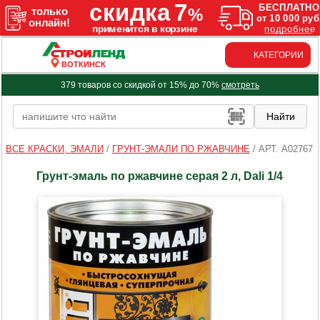
КАТЕГОРИИ
ВОТКИНСК
379 товаров со скидкой от 15% до 70%
смотреть
ВСЕ КРАСКИ, ЭМАЛИ
/
ГРУНТ-ЭМАЛИ ПО РЖАВЧИНЕ
/
АРТ. A02767
Грунт-эмаль по ржавчине серая 2 л, Dali 1/4