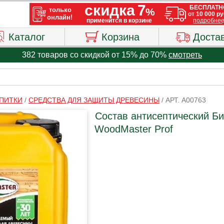
Каталог
Корзина
Доста
382 товаров со скидкой от 15% до 70%
смотреть
ПИТКИ
/
СРЕДСТВА ДЛЯ ЗАЩИТЫ ДРЕВЕСИНЫ
/
АРТ. A00763
Состав антисептический Био
WoodMaster Prof