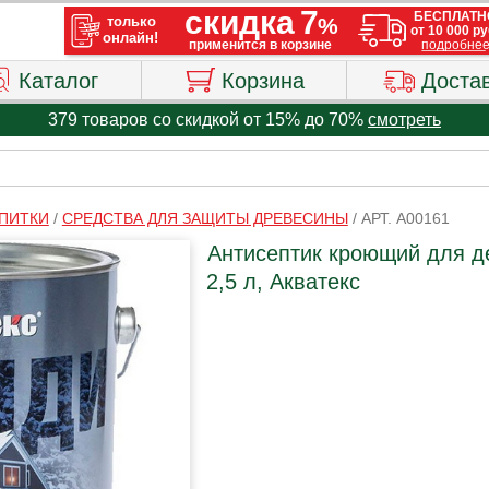
Каталог
Корзина
Доста
379 товаров со скидкой от 15% до 70%
смотреть
ПИТКИ
/
СРЕДСТВА ДЛЯ ЗАЩИТЫ ДРЕВЕСИНЫ
/
АРТ. A00161
Антисептик кроющий для д
2,5 л, Акватекс